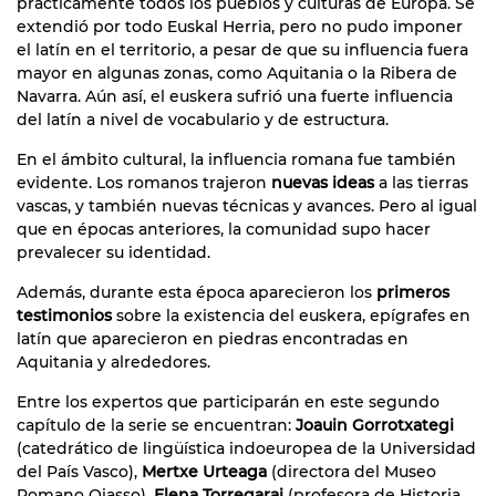
prácticamente todos los pueblos y culturas de Europa. Se
extendió por todo Euskal Herria, pero no pudo imponer
el latín en el territorio, a pesar de que su influencia fuera
mayor en algunas zonas, como Aquitania o la Ribera de
Navarra. Aún así, el euskera sufrió una fuerte influencia
del latín a nivel de vocabulario y de estructura.
En el ámbito cultural, la influencia romana fue también
evidente. Los romanos trajeron
nuevas ideas
a las tierras
vascas, y también nuevas técnicas y avances. Pero al igual
que en épocas anteriores, la comunidad supo hacer
prevalecer su identidad.
Además, durante esta época aparecieron los
primeros
testimonios
sobre la existencia del euskera, epígrafes en
latín que aparecieron en piedras encontradas en
Aquitania y alrededores.
Entre los expertos que participarán en este segundo
capítulo de la serie se encuentran:
Joauin Gorrotxategi
(catedrático de lingüística indoeuropea de la Universidad
del País Vasco),
Mertxe Urteaga
(directora del Museo
Romano Oiasso),
Elena Torregarai
(profesora de Historia