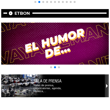
ETBON
SALA DE PRENSA
Notas de prensa,
convocatorias, agenda,
fototeca,…