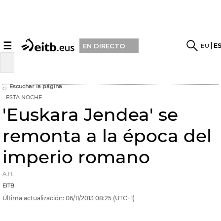
☰
EU
E
EN DIRECTO
Escuchar la página
ESTA NOCHE
'Euskara Jendea' se
remonta a la época del
imperio romano
A.H.
EITB
Última actualización:
06/11/2013
08:25
(UTC+1)