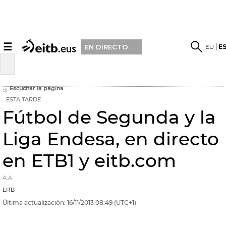
☰
EU
E
EN DIRECTO
Escuchar la página
ESTA TARDE
Fútbol de Segunda y la
Liga Endesa, en directo
en ETB1 y eitb.com
A.A.
EITB
Última actualización:
16/11/2013
08:49
(UTC+1)