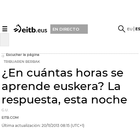
☰
EU
E
EN DIRECTO
Escuchar la página
TRIBUAREN BERBAK
¿En cuántas horas se
aprende euskera? La
respuesta, esta noche
G.U.
EITB.COM
Última actualización:
20/11/2013
08:15
(UTC+1)