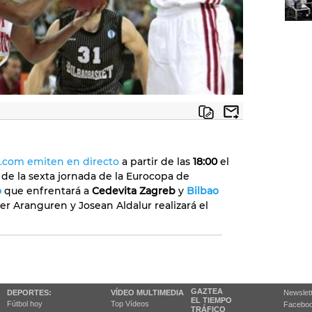
b.com emiten en directo
a partir de las
18:00
el
de la sexta jornada de la Eurocopa de
o
que enfrentará a
Cedevita Zagreb
y
Bilbao
ier Aranguren y Josean Aldalur realizará el
GAZTEA
DEPORTES:
VÍDEO MULTIMEDIA
Newslet
EL TIEMPO
Fútbol hoy
Top Vídeos
Facebo
TRÁFICO