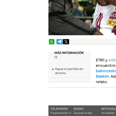
MÁS INFORMACIÓN
(1)
ETB1 y
eit
encuentro 
Sigue el partido en
baloncest
directo
Basket
. As
relato.
TELEVISIÓN:
RADIO:
NOTICIAS:
Programación tv
Euskadi Irratia
Actualidad