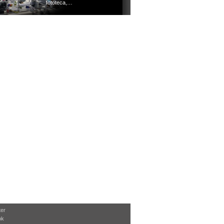
fototeca,…
ter
ok