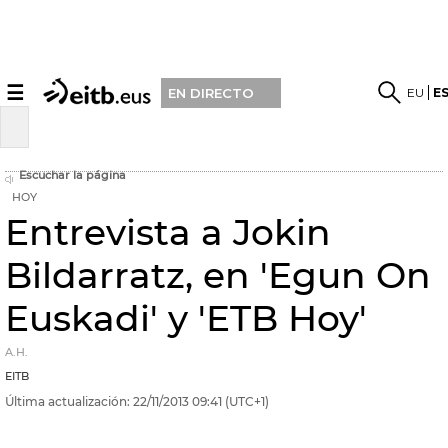
☰
EU
E
EN DIRECTO
Escuchar la página
HOY
Entrevista a Jokin
Bildarratz, en 'Egun On
Euskadi' y 'ETB Hoy'
A.H.
EITB
Última actualización:
22/11/2013
09:41
(UTC+1)