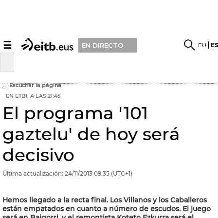
☰
EU
E
EN DIRECTO
Escuchar la página
EN ETB1, A LAS 21:45
El programa '101
gaztelu' de hoy será
decisivo
Última actualización:
24/11/2013
09:35
(UTC+1)
Hemos llegado a la recta final. Los Villanos y los Caballeros
están empatados en cuanto a número de escudos. El juego
será en Baigorri, y el remontista Koteto Ezkurra será el