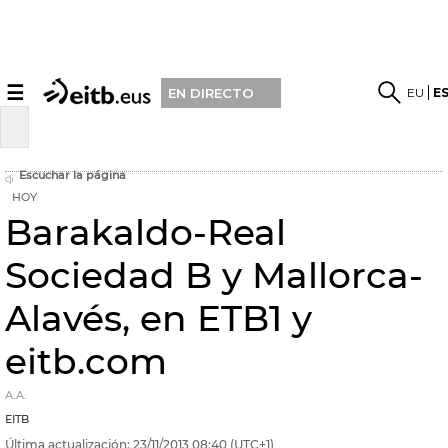
☰
EU
E
EN DIRECTO
Escuchar la página
HOY
Barakaldo-Real
Sociedad B y Mallorca-
Alavés, en ETB1 y
eitb.com
A.A.
EITB
Última actualización:
23/11/2013
08:40
(UTC+1)