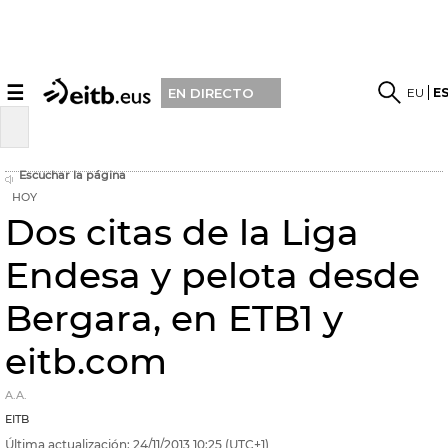
☰
EU
E
EN DIRECTO
Escuchar la página
HOY
Dos citas de la Liga
Endesa y pelota desde
Bergara, en ETB1 y
eitb.com
A.A.
EITB
Última actualización:
24/11/2013
10:25
(UTC+1)