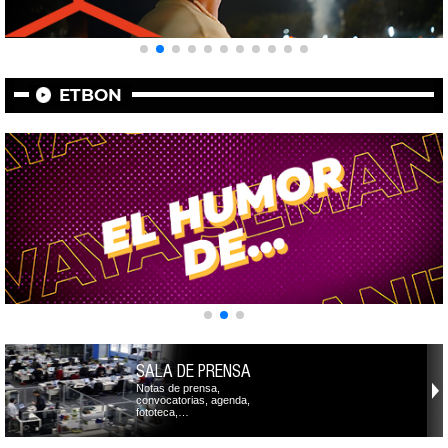
ETBON
SALA DE PRENSA
Notas de prensa,
convocatorias, agenda,
fototeca,…