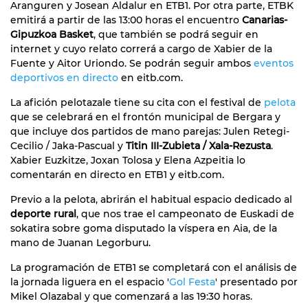
Aranguren y Josean Aldalur en ETB1. Por otra parte, ETBK
emitirá a partir de las 13:00 horas el encuentro
Canarias-
Gipuzkoa Basket
, que también se podrá seguir en
internet y cuyo relato correrá a cargo de Xabier de la
Fuente y Aitor Uriondo. Se podrán seguir ambos
eventos
deportivos en directo
en eitb.com.
La afición pelotazale tiene su cita con el festival de
pelota
que se celebrará en el frontón municipal de Bergara y
que incluye dos partidos de mano parejas: Julen Retegi-
Cecilio / Jaka-Pascual y
Titin III-Zubieta / Xala-Rezusta
.
Xabier Euzkitze, Joxan Tolosa y Elena Azpeitia lo
comentarán en directo en ETB1 y eitb.com.
Previo a la pelota, abrirán el habitual espacio dedicado al
deporte rural
, que nos trae el campeonato de Euskadi de
sokatira sobre goma disputado la víspera en Aia, de la
mano de Juanan Legorburu.
La programación de ETB1 se completará con el análisis de
la jornada liguera en el espacio '
Gol Festa
' presentado por
Mikel Olazabal y que comenzará a las 19:30 horas.