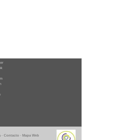
ter
ok
am
m
e
a
-
Contacto
-
Mapa Web