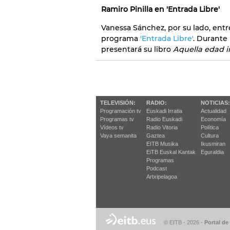
Ramiro Pinilla en 'Entrada Libre'
Vanessa Sánchez, por su lado, entre
programa
'Entrada Libre'
. Durante 
presentará su libro
Aquella edad i
TELEVISIÓN:
RADIO:
NOTICIAS:
Programación tv
Euskadi Irratia
Actualidad
Programas tv
Radio Euskadi
Economía
Vídeos tv
Radio Vitoria
Política
Vaya semanita
Gaztea
Cultura
EITB Musika
Ikusmiran
EiTB Euskal Kantak
Eguraldia
Programas
Podcast
Artxipelagoa
© EITB - 2026
-
Portal de