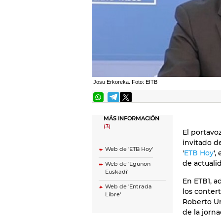
Josu Erkoreka. Foto: EITB
MÁS INFORMACIÓN
(3)
El portavo
invitado d
Web de 'ETB Hoy'
'
ETB Hoy
',
de actualid
Web de 'Egunon
Euskadi'
En ETB1, a
Web de 'Entrada
los contert
Libre'
Roberto Ur
de la jorna