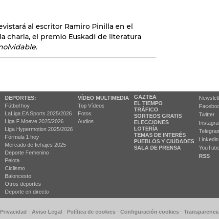
vistará al escritor Ramiro Pinilla en el
la charla, el premio Euskadi de literatura
nolvidable.
GAZTEA
DEPORTES:
VÍDEO MULTIMEDIA
Newslet
EL TIEMPO
Fútbol hoy
Top Vídeos
Facebo
TRÁFICO
LaLiga EA Sports 2025/2026
Fotos
Twitter
SORTEOS GRATIS
Liga F Moeve 2025/2026
Audios
ELECCIONES
Instagr
LOTERÍA
Liga Hypermotion 2025/2026
Telegra
TEMAS DE INTERÉS
Fórmula 1 hoy
Linkedin
PUEBLOS Y CIUDADES
Mercado de fichajes 2025
SALA DE PRENSA
YouTub
Deporte Femenino
RSS
Pelota
Ciclismo
Baloncesto
Otros deportes
Deporte en directo
 Privacidad
-
Aviso Legal
-
Política de cookies
-
Configuración cookies
-
Transparenci