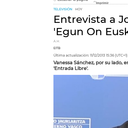
TELEVISIÓN
HOY
Entrevista a J
'Egun On Eusk
A.H.
EITB
Última actualización:
11/12/2013
15:36
(UTC+1)
Vanessa Sánchez, por su lado, en
'Entrada Libre'.