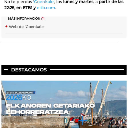
No te pierdas
'Goenkale'
, los
lunes y martes
, a
partir de las
22:25, en ETB1 y
eitb.com
.
MÁS INFORMACIÓN
(1)
Web de 'Goenkale'
DESTACAMOS