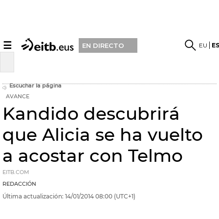
☰
EU
E
EN DIRECTO
Escuchar la página
AVANCE
Kandido descubrirá
que Alicia se ha vuelto
a acostar con Telmo
EITB.COM
REDACCIÓN
Última actualización:
14/01/2014
08:00
(UTC+1)