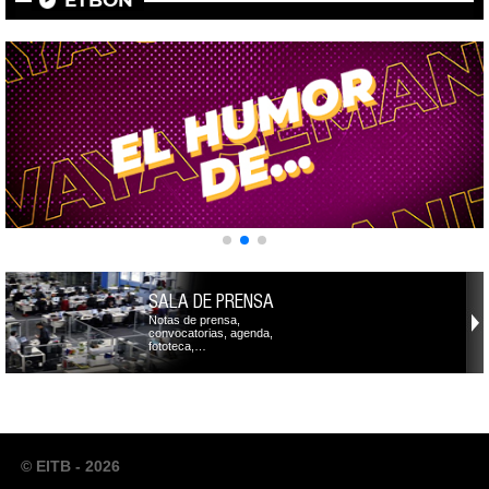
ETBON
SALA DE PRENSA
Notas de prensa,
convocatorias, agenda,
fototeca,…
© EITB - 2026