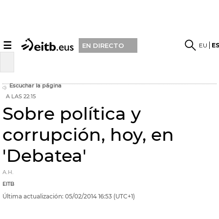
☰
EU
E
EN DIRECTO
Escuchar la página
A LAS 22:15
Sobre política y
corrupción, hoy, en
'Debatea'
A.H.
EITB
Última actualización:
05/02/2014
16:53
(UTC+1)