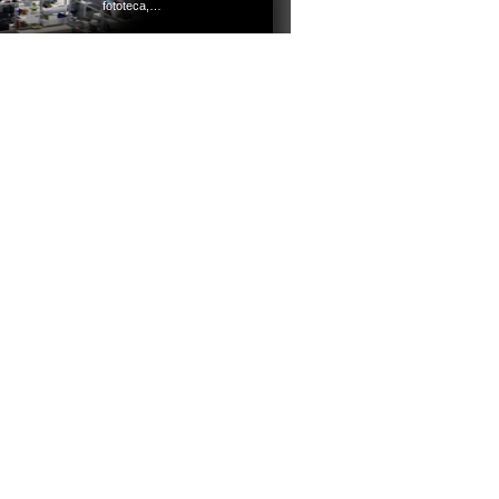
fototeca,…