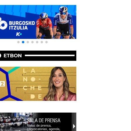
ETBON
SALA DE PRENSA
Notas de prensa,
convocatorias, agenda,