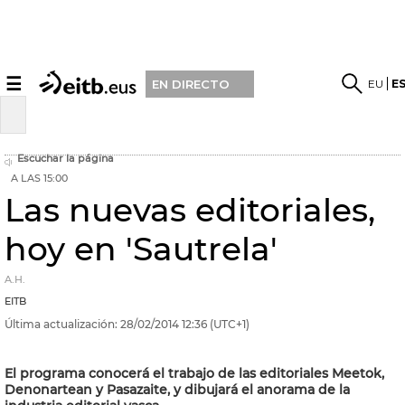
☰
EU
E
EN DIRECTO
Escuchar la página
A LAS 15:00
Las nuevas editoriales,
hoy en 'Sautrela'
A.H.
EITB
Última actualización:
28/02/2014
12:36
(UTC+1)
El programa conocerá el trabajo de las editoriales Meetok,
Denonartean y Pasazaite, y dibujará el anorama de la