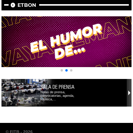
ETBON
SALA DE PRENSA
Notas de prensa,
convocatorias, agenda,
fototeca,…
© EITB - 2026