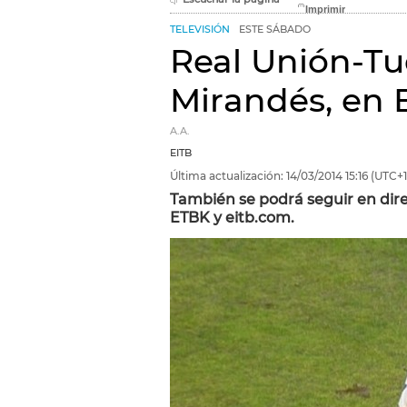
TELEVISIÓN
ESTE SÁBADO
Real Unión-Tu
Mirandés, en 
A.A.
EITB
Última actualización:
14/03/2014
15:16
(UTC+1
También se podrá seguir en direc
ETBK y eitb.com.