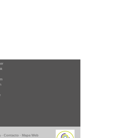
ter
ok
am
m
e
a
-
Contacto
-
Mapa Web