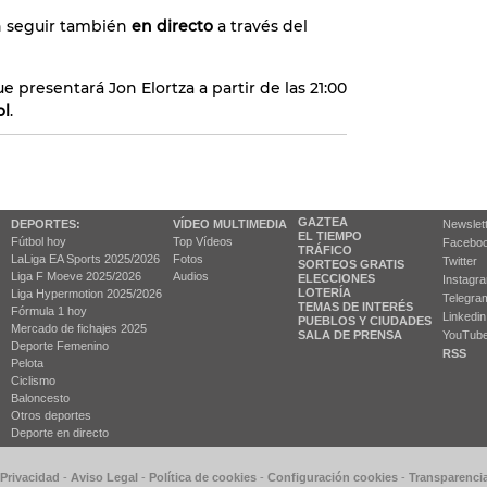
n seguir también
en directo
a través del
ue presentará Jon Elortza a partir de las 21:00
ol
.
GAZTEA
DEPORTES:
VÍDEO MULTIMEDIA
Newslet
EL TIEMPO
Fútbol hoy
Top Vídeos
Facebo
TRÁFICO
LaLiga EA Sports 2025/2026
Fotos
Twitter
SORTEOS GRATIS
Liga F Moeve 2025/2026
Audios
ELECCIONES
Instagr
LOTERÍA
Liga Hypermotion 2025/2026
Telegra
TEMAS DE INTERÉS
Fórmula 1 hoy
Linkedin
PUEBLOS Y CIUDADES
Mercado de fichajes 2025
SALA DE PRENSA
YouTub
Deporte Femenino
RSS
Pelota
Ciclismo
Baloncesto
Otros deportes
Deporte en directo
 Privacidad
-
Aviso Legal
-
Política de cookies
-
Configuración cookies
-
Transparenci