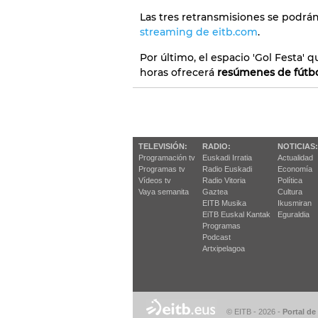
Las tres retransmisiones se podrá
streaming de eitb.com
.
Por último, el espacio 'Gol Festa' q
horas ofrecerá
resúmenes de fútb
TELEVISIÓN:
RADIO:
NOTICIAS:
Programación tv
Euskadi Irratia
Actualidad
Programas tv
Radio Euskadi
Economía
Vídeos tv
Radio Vitoria
Política
Vaya semanita
Gaztea
Cultura
EITB Musika
Ikusmiran
EiTB Euskal Kantak
Eguraldia
Programas
Podcast
Artxipelagoa
© EITB - 2026
-
Portal de