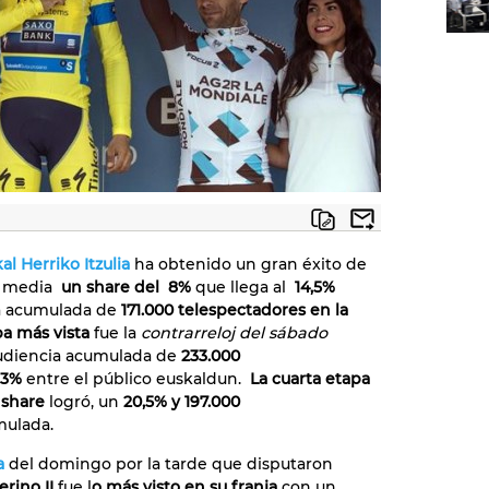
al Herriko Itzulia
ha obtenido un gran éxito de
o media
un share del 8%
que llega al
14,5%
a acumulada de
171.000 telespectadores en la
pa más vista
fue la
contrarreloj del sábado
udiencia acumulada de
233.000
,3%
entre el público euskaldun.
La cuarta etapa
 share
logró, un
20,5% y 197.000
mulada.
a
del domingo por la tarde que disputaron
erino II
fue l
o más visto en su franja
con un