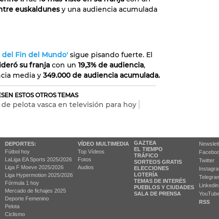
ntre euskaldunes
y una audiencia acumulada
 del Fin del Mundo'
sigue pisando fuerte. El
ideró su franja
con un
19,3% de audiencia
,
ncia media y
349.000 de audiencia acumulada.
RESEN ESTOS OTROS TEMAS
 de pelota vasca en televisión para hoy
GAZTEA
DEPORTES:
VÍDEO MULTIMEDIA
Newslet
EL TIEMPO
Fútbol hoy
Top Vídeos
Facebo
TRÁFICO
LaLiga EA Sports 2025/2026
Fotos
Twitter
SORTEOS GRATIS
Liga F Moeve 2025/2026
Audios
ELECCIONES
Instagr
LOTERÍA
Liga Hypermotion 2025/2026
Telegra
TEMAS DE INTERÉS
Fórmula 1 hoy
Linkedin
PUEBLOS Y CIUDADES
Mercado de fichajes 2025
SALA DE PRENSA
YouTub
Deporte Femenino
RSS
Pelota
Ciclismo