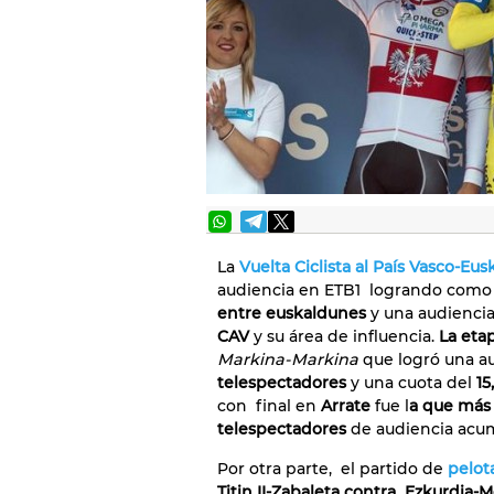
La
Vuelta Ciclista al País Vasco-Eusk
audiencia en ETB1 logrando com
entre euskaldunes
y una audienci
CAV
y su área de influencia.
La eta
Markina-Markina
que logró una a
telespectadores
y una cuota del
15
con final en
Arrate
fue l
a que más
telespectadores
de audiencia acu
Por otra parte, el partido de
pelot
Titin II-Zabaleta contra Ezkurdia-M