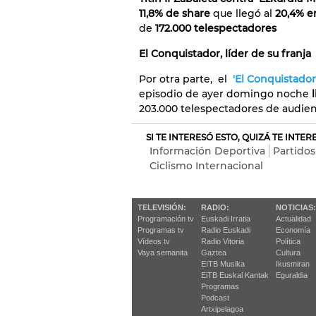
11,8% de share
que llegó al
20,4% e
de
172.000 telespectadores
El Conquistador, líder de su franja
Por otra parte, el
'El Conquistador
episodio de ayer domingo noche
l
203.000 telespectadores de audie
SI TE INTERESÓ ESTO, QUIZÁ TE INTE
Información Deportiva
Partidos
Ciclismo Internacional
TELEVISIÓN:
RADIO:
NOTICIAS:
Programación tv
Euskadi Irratia
Actualidad
Programas tv
Radio Euskadi
Economía
Vídeos tv
Radio Vitoria
Política
Vaya semanita
Gaztea
Cultura
EITB Musika
Ikusmiran
EiTB Euskal Kantak
Eguraldia
Programas
Podcast
Artxipelagoa