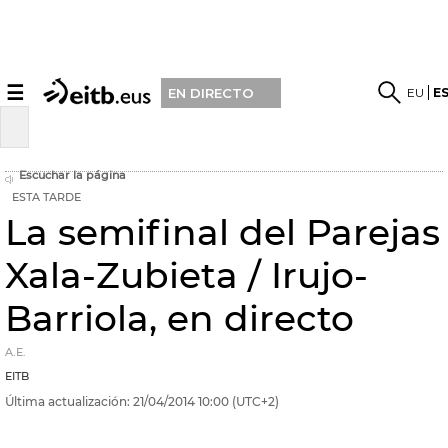
☰
EU
E
EN DIRECTO
Escuchar la página
ESTA TARDE
La semifinal del Parejas
Xala-Zubieta / Irujo-
Barriola, en directo
A.E.
EITB
Última actualización:
21/04/2014
10:00
(UTC+2)