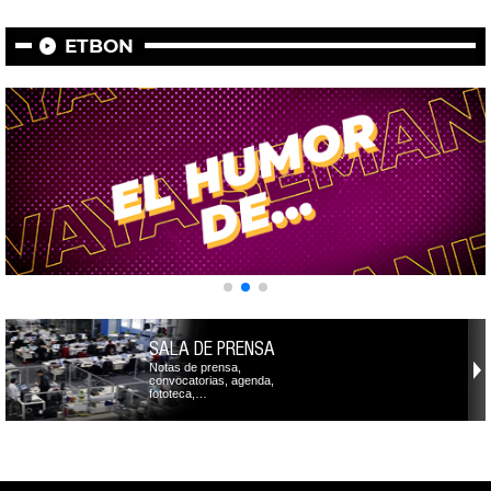
ETBON
SALA DE PRENSA
Notas de prensa,
convocatorias, agenda,
fototeca,…