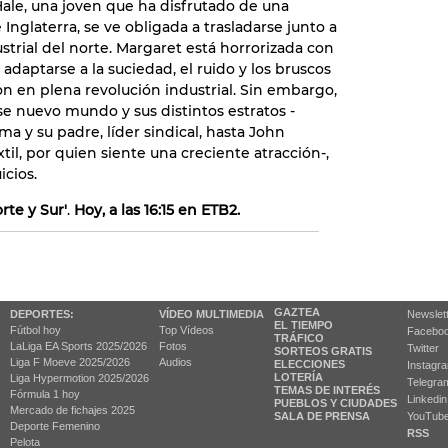
ale, una joven que ha disfrutado de una
 Inglaterra, se ve obligada a trasladarse junto a
ustrial del norte. Margaret está horrorizada con
daptarse a la suciedad, el ruido y los bruscos
n en plena revolución industrial. Sin embargo,
 nuevo mundo y sus distintos estratos -
a y su padre, líder sindical, hasta John
il, por quien siente una creciente atracción-,
icios.
orte y Sur'
.
Hoy, a las 16:15 en ETB2.
GAZTEA
DEPORTES:
VÍDEO MULTIMEDIA
Newslet
EL TIEMPO
Fútbol hoy
Top Vídeos
Facebo
TRÁFICO
LaLiga EA Sports 2025/2026
Fotos
Twitter
SORTEOS GRATIS
Liga F Moeve 2025/2026
Audios
ELECCIONES
Instagr
LOTERÍA
Liga Hypermotion 2025/2026
Telegra
TEMAS DE INTERÉS
Fórmula 1 hoy
Linkedin
PUEBLOS Y CIUDADES
Mercado de fichajes 2025
SALA DE PRENSA
YouTub
Deporte Femenino
RSS
Pelota