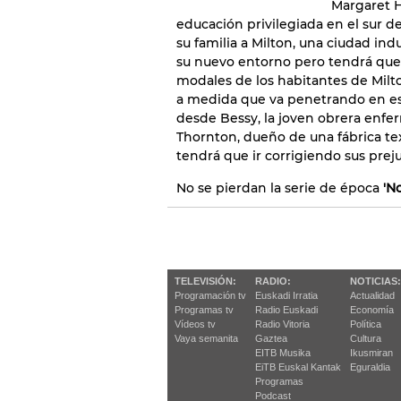
Margaret H
educación privilegiada en el sur de
su familia a Milton, una ciudad ind
su nuevo entorno pero tendrá que a
modales de los habitantes de Milto
a medida que va penetrando en ese
desde Bessy, la joven obrera enferm
Thornton, dueño de una fábrica text
tendrá que ir corrigiendo sus preju
No se pierdan la serie de época
'N
TELEVISIÓN:
RADIO:
NOTICIAS:
Programación tv
Euskadi Irratia
Actualidad
Programas tv
Radio Euskadi
Economía
Vídeos tv
Radio Vitoria
Política
Vaya semanita
Gaztea
Cultura
EITB Musika
Ikusmiran
EiTB Euskal Kantak
Eguraldia
Programas
Podcast