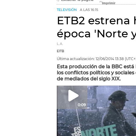
TELEVISIÓN
A LAS 16:15
ETB2 estrena 
época 'Norte y
L.A.
EITB
Última actualización:
12/06/2014
13:38
(UTC+
Esta producción de la BBC está 
los conflictos políticos y sociale
de mediados del siglo XIX.
0:09