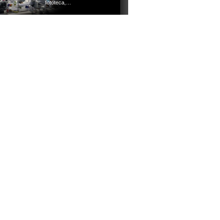
fototeca,…