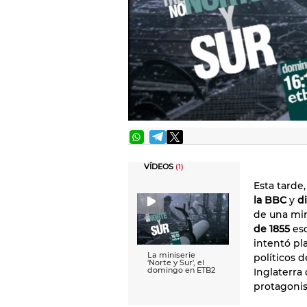
VÍDEOS
(1)
Esta tarde
la BBC
y
di
de una min
de 1855
esc
intentó pla
La miniserie
políticos d
'Norte y Sur', el
domingo en ETB2
Inglaterra 
protagonis