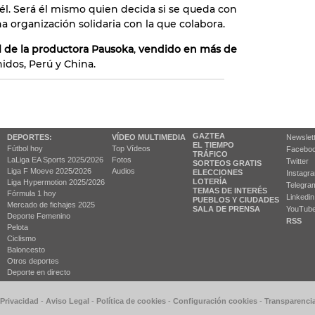
él. Será él mismo quien decida si se queda con
a organización solidaria con la que colabora.
l de la productora Pausoka
,
vendido en más de
idos, Perú y China.
GAZTEA
DEPORTES:
VÍDEO MULTIMEDIA
Newslet
EL TIEMPO
Fútbol hoy
Top Vídeos
Facebo
TRÁFICO
LaLiga EA Sports 2025/2026
Fotos
Twitter
SORTEOS GRATIS
Liga F Moeve 2025/2026
Audios
ELECCIONES
Instagr
LOTERÍA
Liga Hypermotion 2025/2026
Telegra
TEMAS DE INTERÉS
Fórmula 1 hoy
Linkedin
PUEBLOS Y CIUDADES
Mercado de fichajes 2025
SALA DE PRENSA
YouTub
Deporte Femenino
RSS
Pelota
Ciclismo
Baloncesto
Otros deportes
Deporte en directo
 Privacidad
-
Aviso Legal
-
Política de cookies
-
Configuración cookies
-
Transparenci