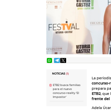
NOTICIAS
(1)
La periodi
concurso-r
ETB2 busca familias
prepara p
para el nuevo
concurso-reality 'El
ETB2
, que
Impostor'
frente del
Adela Úcar