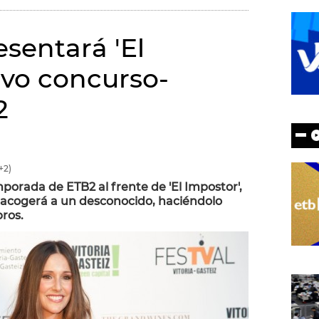
sentará 'El
evo concurso-
2
+2)
porada de ETB2 al frente de 'El Impostor',
 acogerá a un desconocido, haciéndolo
ros.