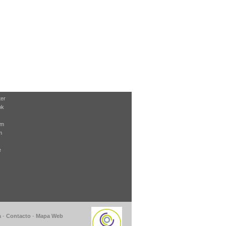
ter
ok
am
m
e
a
-
Contacto
-
Mapa Web