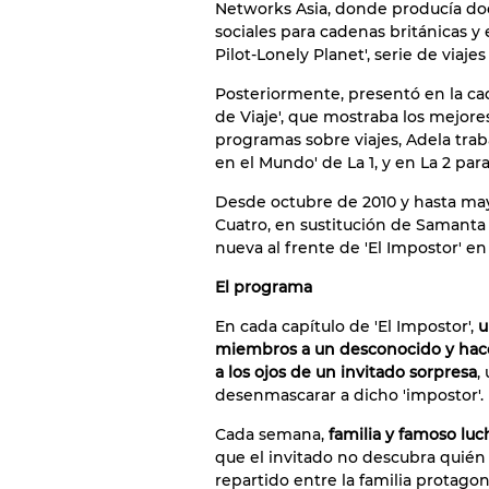
Networks Asia, donde producía doc
sociales para cadenas británicas y
Pilot-Lonely Planet', serie de viaje
Posteriormente, presentó en la ca
de Viaje', que mostraba los mejore
programas sobre viajes, Adela tra
en el Mundo' de La 1, y en La 2 para
Desde octubre de 2010 y hasta mayo
Cuatro, en sustitución de Samanta
nueva al frente de 'El Impostor' en
El programa
En cada capítulo de 'El Impostor',
u
miembros a un desconocido y hace
a los ojos de un invitado sorpresa
,
desenmascarar a dicho 'impostor'.
Cada semana,
familia y famoso lu
que el invitado no descubra quién 
repartido entre la familia protagoni