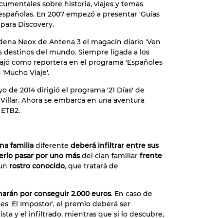
umentales sobre historia, viajes y temas
 españolas. En 2007 empezó a presentar 'Guías
s para Discovery.
dena Neox de Antena 3 el magacín diario 'Ven
s destinos del mundo. Siempre ligada a los
bajó como reportera en el programa 'Españoles
 'Mucho Viaje'.
 de 2014 dirigió el programa '21 Días' de
 Villar. Ahora se embarca en una aventura
 ETB2.
na familia
diferente
deberá infiltrar entre sus
rlo pasar por uno más
del clan familiar
frente
 un
rostro conocido
, que tratará de
charán por conseguir 2.000 euros
. En caso de
es 'El Impostor', el premio deberá ser
sta y el infiltrado, mientras que si lo descubre,