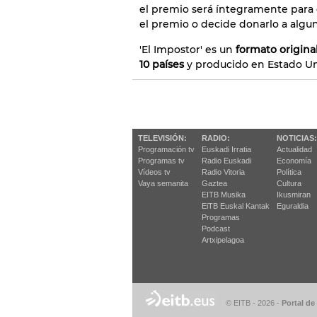
el premio será íntegramente para 
el premio o decide donarlo a algun
'El Impostor' es un
formato origina
10 países
y producido en Estado Un
TELEVISIÓN:
RADIO:
NOTICIAS:
Programación tv
Euskadi Irratia
Actualidad
Programas tv
Radio Euskadi
Economía
Vídeos tv
Radio Vitoria
Política
Vaya semanita
Gaztea
Cultura
EITB Musika
Ikusmiran
EiTB Euskal Kantak
Eguraldia
Programas
Podcast
Artxipelagoa
© EITB - 2026
-
Portal de