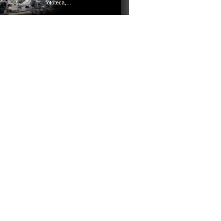
fototeca,…