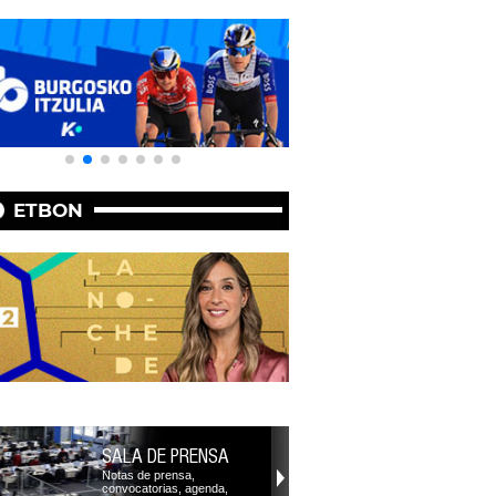
ETBON
SALA DE PRENSA
Notas de prensa,
convocatorias, agenda,