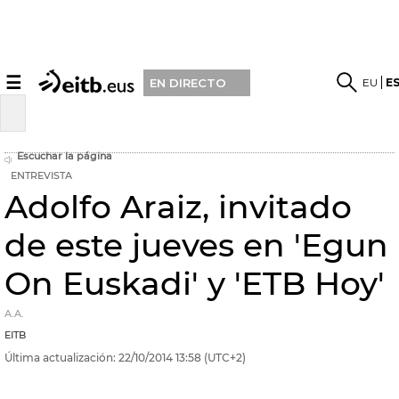
☰
EU
E
EN DIRECTO
Escuchar la página
ENTREVISTA
Adolfo Araiz, invitado
de este jueves en 'Egun
On Euskadi' y 'ETB Hoy'
A.A.
EITB
Última actualización:
22/10/2014
13:58
(UTC+2)