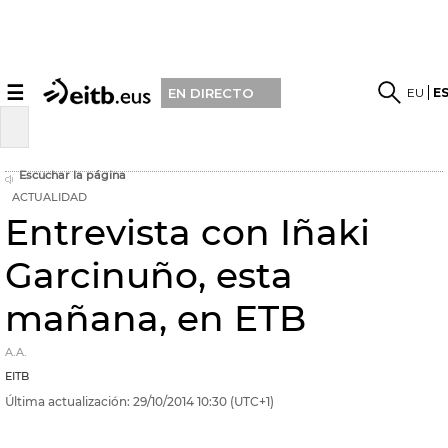
☰
EU
E
EN DIRECTO
Escuchar la página
ACTUALIDAD
Entrevista con Iñaki
Garcinuño, esta
mañana, en ETB
A.A.
EITB
Última actualización:
29/10/2014
10:30
(UTC+1)