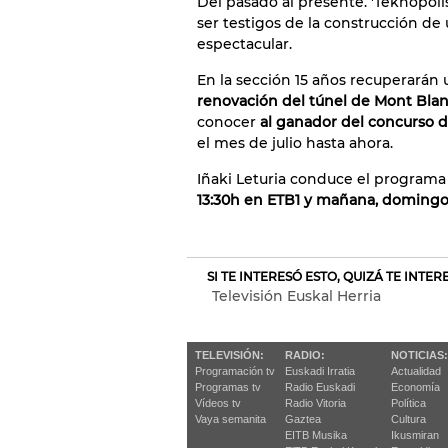
Del pasado al presente. 'Teknopolis
ser testigos de la construcción de 
espectacular.
En la sección 15 años recuperarán 
renovación del túnel de Mont Bla
conocer
al ganador del concurso d
el mes de julio hasta ahora.
Iñaki Leturia conduce el programa
13:30h en ETB1 y mañana, domingo,
SI TE INTERESÓ ESTO, QUIZÁ TE INTE
Televisión Euskal Herria
TELEVISIÓN:
RADIO:
NOTICIAS:
Programación tv
Euskadi Irratia
Actualidad
Programas tv
Radio Euskadi
Economía
Vídeos tv
Radio Vitoria
Política
Vaya semanita
Gaztea
Cultura
EITB Musika
Ikusmiran