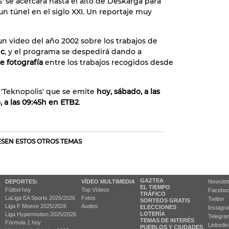
' se acercará hasta el alto de Deskarga para
un túnel en el siglo XXI. Un reportaje muy
un video del año 2002 sobre los trabajos de
nc
, y el programa se despedirá dando a
e fotografía
entre los trabajos recogidos desde
 'Teknopolis' que se emite
hoy, sábado, a las
 a las 09:45h en ETB2
.
RESEN ESTOS OTROS TEMAS
GAZTEA
DEPORTES:
VÍDEO MULTIMEDIA
Newslet
EL TIEMPO
Fútbol hoy
Top Vídeos
Facebo
TRÁFICO
LaLiga EA Sports 2025/2026
Fotos
Twitter
SORTEOS GRATIS
Liga F Moeve 2025/2026
Audios
ELECCIONES
Instagr
LOTERÍA
Liga Hypermotion 2025/2026
Telegra
TEMAS DE INTERÉS
Fórmula 1 hoy
Linkedin
PUEBLOS Y CIUDADES