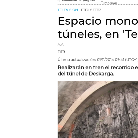
TELEVISIÓN
ETB1 Y ETB2
Espacio monog
túneles, en 'T
A.A.
EITB
Última actualización:
01/11/2014
09:41
(UTC+1
Realizarán en tren el recorrido e
del túnel de Deskarga.