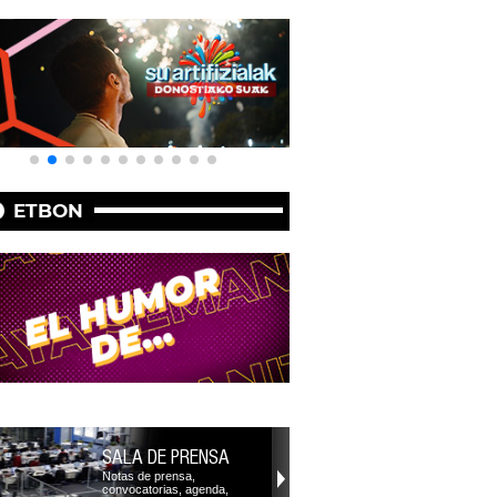
ETBON
SALA DE PRENSA
Notas de prensa,
convocatorias, agenda,