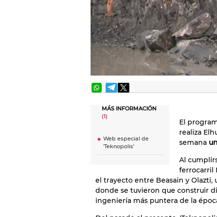
MÁS INFORMACIÓN
(1)
El program
realiza Elh
Web especial de
semana
un
'Teknopolis'
Al cumplirs
ferrocarri
el trayecto entre Beasain y Olazti
donde se tuvieron que construir div
ingeniería más puntera de la époc