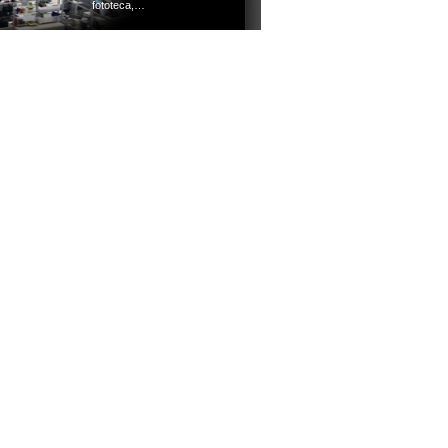
fototeca,…