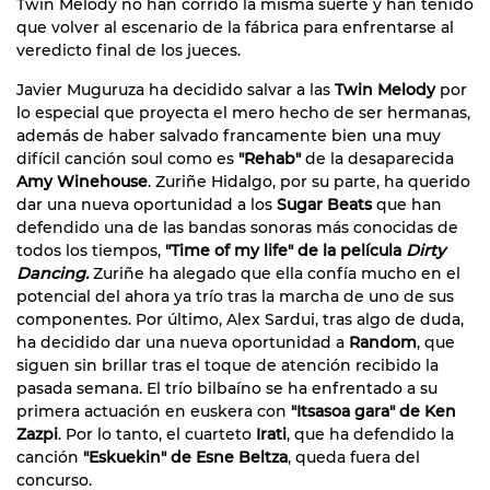
Twin Melody no han corrido la misma suerte y han tenido
que volver al escenario de la fábrica para enfrentarse al
veredicto final de los jueces.
Javier Muguruza ha decidido salvar a las
Twin Melody
por
lo especial que proyecta el mero hecho de ser hermanas,
además de haber salvado francamente bien una muy
difícil canción soul como es
"Rehab"
de la desaparecida
Amy Winehouse
. Zuriñe Hidalgo, por su parte, ha querido
dar una nueva oportunidad a los
Sugar Beats
que han
defendido una de las bandas sonoras más conocidas de
todos los tiempos,
"Time of my life" de la película
Dirty
Dancing.
Zuriñe ha alegado que ella confía mucho en el
potencial del ahora ya trío tras la marcha de uno de sus
componentes. Por último, Alex Sardui, tras algo de duda,
ha decidido dar una nueva oportunidad a
Random
, que
siguen sin brillar tras el toque de atención recibido la
pasada semana. El trío bilbaíno se ha enfrentado a su
primera actuación en euskera con
"Itsasoa gara" de Ken
Zazpi
. Por lo tanto, el cuarteto
Irati
, que ha defendido la
canción
"Eskuekin" de Esne Beltza
, queda fuera del
concurso.