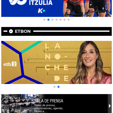
ETBON
SALA DE PRENSA
Notas de prensa,
convocatorias, agenda,
fototeca,…