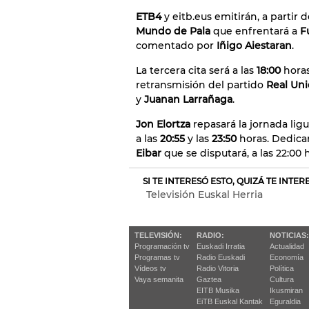
ETB4
y eitb.eus emitirán, a partir d
Mundo de Pala
que enfrentará a
F
comentado por
Iñigo Aiestaran
.
La tercera cita será a las
18:00
horas
retransmisión del partido
Real Uni
y
Juanan Larrañaga
.
Jon Elortza
repasará la jornada ligu
a las
20:55
y las
23:50
horas. Dedica
Eibar
que se disputará, a las 22:00 
SI TE INTERESÓ ESTO, QUIZÁ TE INTE
Televisión Euskal Herria
TELEVISIÓN:
RADIO:
NOTICIAS:
Programación tv
Euskadi Irratia
Actualidad
Programas tv
Radio Euskadi
Economía
Vídeos tv
Radio Vitoria
Política
Vaya semanita
Gaztea
Cultura
EITB Musika
Ikusmiran
EiTB Euskal Kantak
Eguraldia