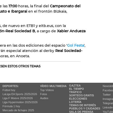
e las
17:00
horas, la final del
Campeonato del
usto e Ibargarai
en el frontón Bizkaia,
, de nuevo en ETB1 y eitb.eus, con la
ón-Real Sociedad B
, a cargo de
Xabier Andueza
era en las dos ediciones del espacio '
Gol Festa
',
rán especial atención al derby
Real Sociedad-
horas, en Anoeta.
RESEN ESTOS OTROS TEMAS
GAZTEA
DEPORTES:
VÍDEO MULTIMEDIA
Newslet
EL TIEMPO
Fútbol hoy
Top Vídeos
Facebo
TRÁFICO
LaLiga EA Sports 2025/2026
Fotos
Twitter
SORTEOS GRATIS
Liga F Moeve 2025/2026
Audios
ELECCIONES
Instagr
LOTERÍA
Liga Hypermotion 2025/2026
Telegra
TEMAS DE INTERÉS
Fórmula 1 hoy
Linkedin
PUEBLOS Y CIUDADES
Mercado de fichajes 2025
SALA DE PRENSA
YouTub