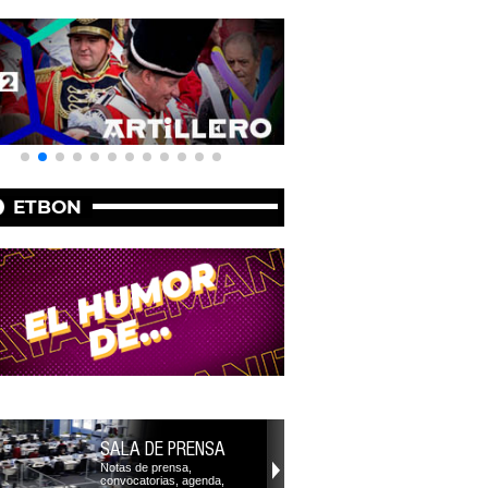
ETBON
SALA DE PRENSA
Notas de prensa,
convocatorias, agenda,