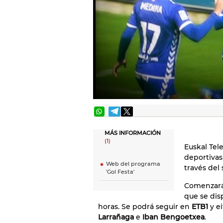
MÁS INFORMACIÓN
(1)
Euskal Tel
deportivas
Web del programa
través del
'Gol Festa'
Comenzará
que se dis
horas. Se podrá seguir en
ETB1
y ei
Larrañaga
e
Iban Bengoetxea
.