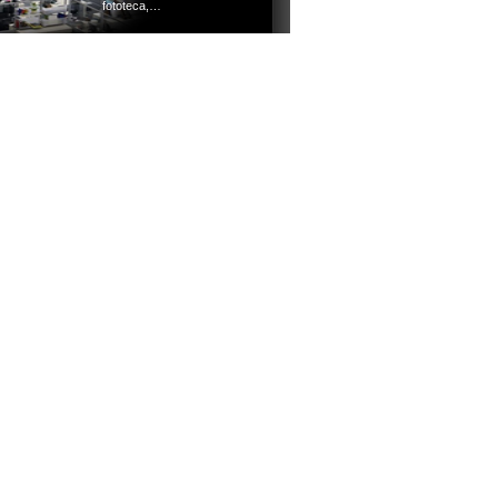
fototeca,…