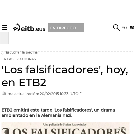
☰
EU
E
EN DIRECTO
Escuchar la página
A LAS 16:00 HORAS
'Los falsificadores', hoy,
en ETB2
Última actualización:
20/02/2015
10:33
(UTC+1)
ETB2 emitirá este tarde 'Los falsificadores', un drama
ambientado en la Alemania nazi.