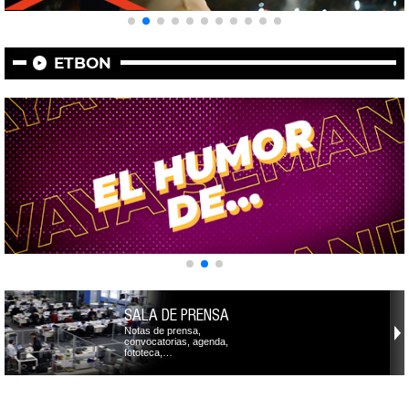
ETBON
SALA DE PRENSA
Notas de prensa,
convocatorias, agenda,
fototeca,…