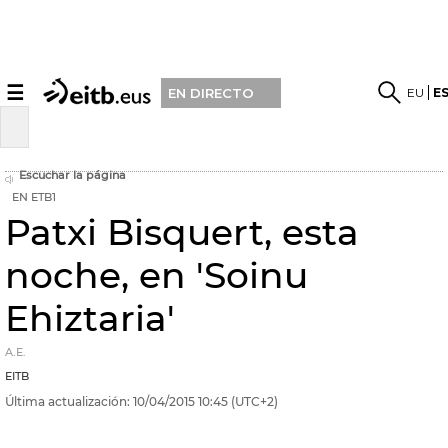
☰
EU
E
EN DIRECTO
Escuchar la página
EN ETB1
Patxi Bisquert, esta
noche, en 'Soinu
Ehiztaria'
A.E.
EITB
Última actualización:
10/04/2015
10:45
(UTC+2)