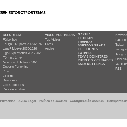
RESEN ESTOS OTROS TEMAS
GAZTEA
DEPORTES:
VÍDEO MULTIMEDIA
Newslet
EL TIEMPO
Fútbol hoy
Top Vídeos
Facebo
TRÁFICO
LaLiga EA Sports 2025/2026
Fotos
Twitter
SORTEOS GRATIS
Liga F Moeve 2025/2026
Audios
ELECCIONES
Instagr
LOTERÍA
Liga Hypermotion 2025/2026
Telegra
TEMAS DE INTERÉS
Fórmula 1 hoy
Linkedin
PUEBLOS Y CIUDADES
Mercado de fichajes 2025
SALA DE PRENSA
YouTub
Deporte Femenino
RSS
Pelota
Ciclismo
Baloncesto
Otros deportes
Deporte en directo
 Privacidad
-
Aviso Legal
-
Política de cookies
-
Configuración cookies
-
Transparenci