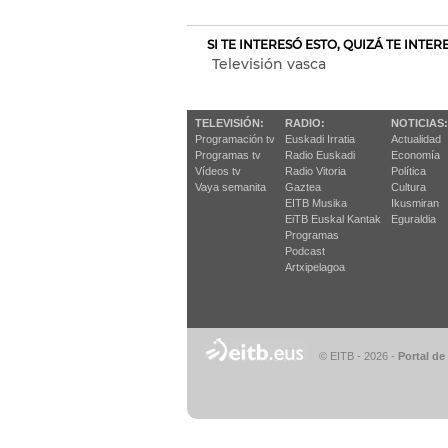
SI TE INTERESÓ ESTO, QUIZÁ TE INTE
Televisión vasca
TELEVISIÓN:
RADIO:
NOTICIAS:
Programación tv
Euskadi Irratia
Actualidad
Programas tv
Radio Euskadi
Economía
Vídeos tv
Radio Vitoria
Política
Vaya semanita
Gaztea
Cultura
EITB Musika
Ikusmiran
EiTB Euskal Kantak
Eguraldia
Programas
Podcast
Artxipelagoa
© EITB - 2026
-
Portal de