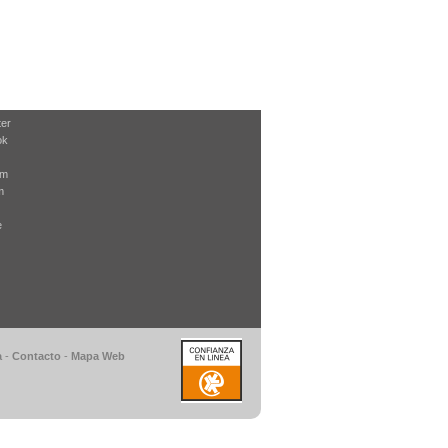
ter
ok
am
m
e
a
-
Contacto
-
Mapa Web