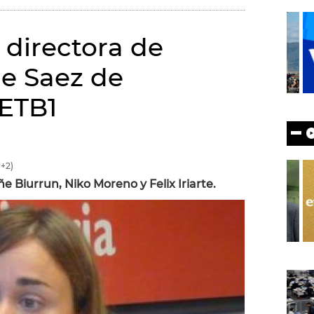
a directora de
ñe Saez de
 ETB1
+2)
ñe Biurrun, Niko Moreno y Felix Iriarte.