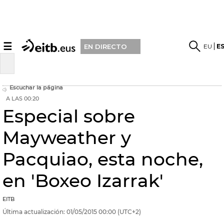
☰
EU
E
EN DIRECTO
Escuchar la página
A LAS 00:20
Especial sobre
Mayweather y
Pacquiao, esta noche,
en 'Boxeo Izarrak'
EITB
Última actualización:
01/05/2015
00:00
(UTC+2)