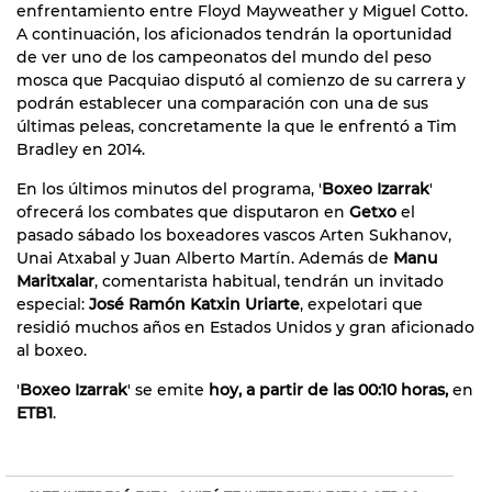
enfrentamiento entre Floyd Mayweather y Miguel Cotto.
A continuación, los aficionados tendrán la oportunidad
de ver uno de los campeonatos del mundo del peso
mosca que Pacquiao disputó al comienzo de su carrera y
podrán establecer una comparación con una de sus
últimas peleas, concretamente la que le enfrentó a Tim
Bradley en 2014.
En los últimos minutos del programa, '
Boxeo Izarrak
'
ofrecerá los combates que disputaron en
Getxo
el
pasado sábado los boxeadores vascos Arten Sukhanov,
Unai Atxabal y Juan Alberto Martín. Además de
Manu
Maritxalar
, comentarista habitual, tendrán un invitado
especial:
José Ramón Katxin Uriarte
, expelotari que
residió muchos años en Estados Unidos y gran aficionado
al boxeo.
'
Boxeo Izarrak
' se emite
hoy, a partir de las 00:10 horas,
en
ETB1
.