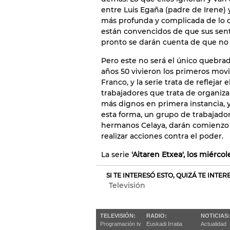
entre Luis Egaña (padre de Irene)
más profunda y complicada de lo qu
están convencidos de que sus sent
pronto se darán cuenta de que no e
Pero este no será el único quebrad
años 50 vivieron los primeros mov
Franco, y la serie trata de reflejar
trabajadores que trata de organiz
más dignos en primera instancia, 
esta forma, un grupo de trabajadore
hermanos Celaya, darán comienzo 
realizar acciones contra el poder.
La serie
'Aitaren Etxea', los miércole
SI TE INTERESÓ ESTO, QUIZÁ TE INTE
Televisión
TELEVISIÓN:
RADIO:
NOTICIAS:
Programación tv
Euskadi Irratia
Actualidad