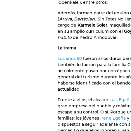
'Goenkale'), entre otros.
Además, forman parte del equipo 
(
Arriya, Bertsolari,
'Sin Tetas No Hay
cargo de
Karmele Soler,
maquillado
en su amplio curriculum con el
Goy
habito
de Pedro Almodóvar.
La trama
Los años 50
fueron años duros para
también lo fueron para la familia C
actualmente pasan por una época 
general del turismo durante los a
haberse identificado con el bando 
actualidad.
Frente a ellos, el alcalde
Luis Egañ
gran empresa del pueblo y máximo 
escape a su control. O sí. Porque u
familias: los jóvenes
Irene Egaña
y
dispuestos a seguir adelante con s
demás. Lo que ellos ignoran y van 