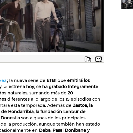
xea
',
la nueva serie de
ETB1
que
emitirá los
 y
se
estrena hoy
,
se ha grabado íntegramente
os naturales,
sumando más de
20
nes
diferentes a lo largo de los 15 episodios con
ntará esta temporada. Además de
Zestoa, la
a de Hondarribia, la fundación Lenbur de
y Donostia
son algunas de los principales
 de la producción, aunque también han estado
casionalmente en
Deba, Pasai Donibane y