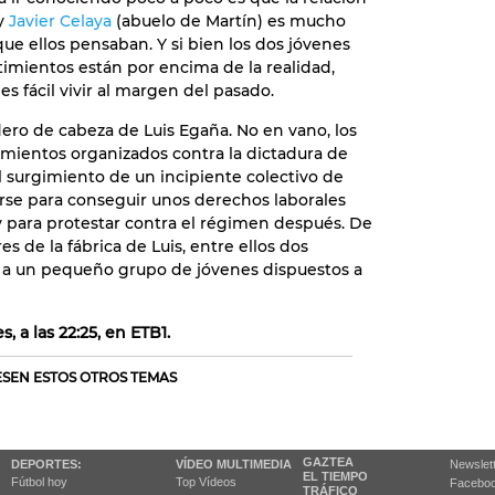
 y
Javier Celaya
(abuelo de Martín) es mucho
e ellos pensaban. Y si bien los dos jóvenes
imientos están por encima de la realidad,
s fácil vivir al margen del pasado.
ero de cabeza de Luis Egaña. No en vano, los
imientos organizados contra la dictadura de
 el surgimiento de un incipiente colectivo de
arse para conseguir unos derechos laborales
y para protestar contra el régimen después. De
s de la fábrica de Luis, entre ellos dos
a un pequeño grupo de jóvenes dispuestos a
s, a las 22:25, en ETB1.
RESEN ESTOS OTROS TEMAS
GAZTEA
DEPORTES:
VÍDEO MULTIMEDIA
Newslet
EL TIEMPO
Fútbol hoy
Top Vídeos
Facebo
TRÁFICO