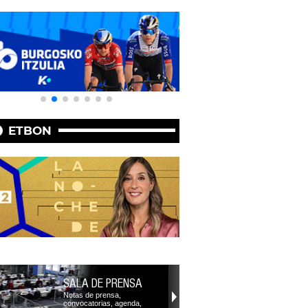
ETBON
SALA DE PRENSA
Notas de prensa,
convocatorias, agenda,