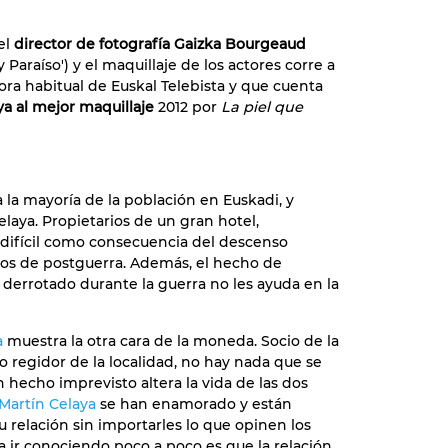
el
director de fotografía Gaizka Bourgeaud
 Paraíso') y el maquillaje de los actores corre a
ra habitual de Euskal Telebista y que cuenta
a al mejor maquillaje
2012 por
La piel que
 la mayoría de la población en Euskadi, y
elaya. Propietarios de un gran hotel,
difícil como consecuencia del descenso
ños de postguerra. Además, el hecho de
derrotado durante la guerra no les ayuda en la
a
muestra la otra cara de la moneda. Socio de la
regidor de la localidad, no hay nada que se
n hecho imprevisto altera la vida de las dos
Martín Celaya
se han enamorado y están
u relación sin importarles lo que opinen los
a ir conociendo poco a poco es que la relación