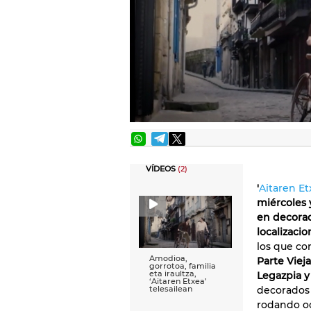
VÍDEOS
(2)
'
Aitaren Et
miércoles
en decorad
localizacio
los que co
Amodioa,
Parte Viej
gorrotoa, familia
eta iraultza,
Legazpia 
‘Aitaren Etxea’
decorados
telesailean
rodando o