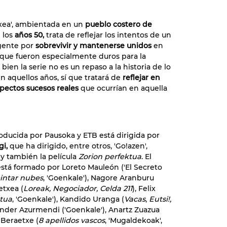
txea', ambientada en un
pueblo costero de
 los
años 50,
trata de reflejar los intentos de un
gente por
sobrevivir y mantenerse unidos
en
que fueron especialmente duros para la
 bien la serie no es un repaso a la historia de lo
n aquellos años, sí que tratará de
reflejar en
pectos sucesos reales
que ocurrían en aquella
roducida por Pausoka y ETB está dirigida por
gi,
que ha dirigido, entre otros, 'Go!azen',
 y también la película
Zorion perfektua
. El
 está formado por Loreto Mauleón ('El Secreto
intar nubes
, 'Goenkale'), Nagore Aranburu
etxea (
Loreak, Negociador, Celda 211
), Felix
ktua
, 'Goenkale'), Kandido Uranga (
Vacas
,
Eutsi!,
Ander Azurmendi ('Goenkale'), Anartz Zuazua
i Beraetxe (
8 apellidos vascos
, 'Mugaldekoak',