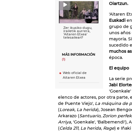
Oiartzun.
'Aitaren E
Euskadi
en
grupo de 
Zer ikusiko dugu,
irailetik aurrera,
unos años 
'Aitaren Etxea'
telesailean?
mayoría. Si
sucedido e
muchos as
MÁS INFORMACIÓN
época.
(1)
El equipo
Web oficial de
Aitaren Etxea
La serie p
Jabi Elorte
'Goenkale'
elenco de actores, por otra parte,
de Puente Viejo',
La máquina de p
(
Loreak, La herida
), Josean Bengo
Arkarazo (
Santuario, Zorion perfe
Arriya,
'Goenkale', 'Balbemendi'), 
(
Celda 211
,
La herida, Rage
) e Iñak