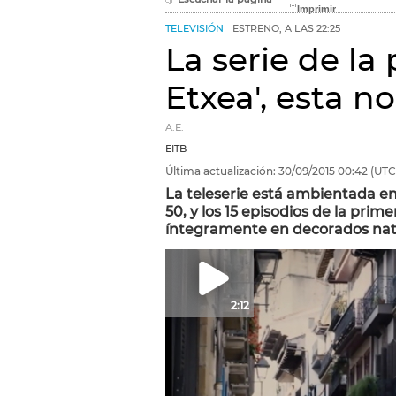
TELEVISIÓN
ESTRENO, A LAS 22:25
La serie de la
Etxea', esta n
A.E.
EITB
Última actualización:
30/09/2015
00:42
(UTC
La teleserie está ambientada en
50, y los 15 episodios de la pr
íntegramente en decorados nat
2:12