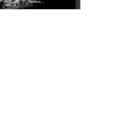
fototeca,…