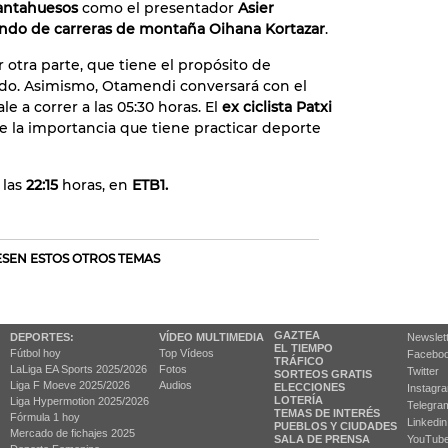
rantahuesos
como el presentador
Asier
do de carreras de montaña Oihana Kortazar
.
r otra parte, que tiene el propósito de
nado. Asimismo, Otamendi conversará con el
le a correr a las 05:30 horas. El
ex ciclista Patxi
bre la importancia que tiene practicar deporte
 las
22:15
horas, en
ETB1.
RESEN ESTOS OTROS TEMAS
GAZTEA
DEPORTES:
VÍDEO MULTIMEDIA
Newslet
EL TIEMPO
Fútbol hoy
Top Vídeos
Facebo
TRÁFICO
LaLiga EA Sports 2025/2026
Fotos
Twitter
SORTEOS GRATIS
Liga F Moeve 2025/2026
Audios
ELECCIONES
Instagr
LOTERÍA
Liga Hypermotion 2025/2026
Telegra
TEMAS DE INTERÉS
Fórmula 1 hoy
Linkedin
PUEBLOS Y CIUDADES
Mercado de fichajes 2025
SALA DE PRENSA
YouTub