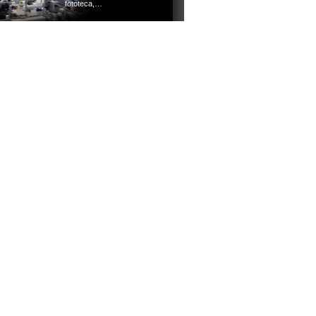
fototeca,…