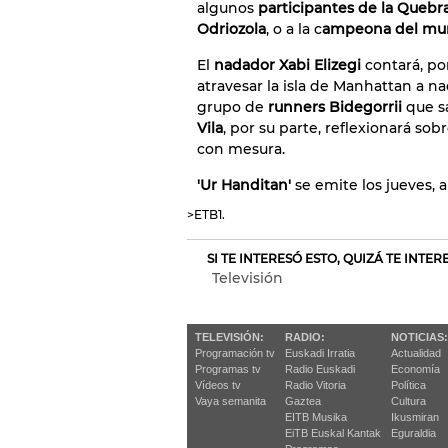
algunos
participantes de la Queb
Odriozola
, o a la c
ampeona del mun
El
nadador Xabi Elizegi
contará, po
atravesar la isla de Manhattan a 
grupo de
runners Bidegorrii
que sa
Vila
, por su parte, reflexionará so
con mesura.
'Ur Handitan'
se emite los jueves, a
>ETB1.
SI TE INTERESÓ ESTO, QUIZÁ TE INTE
Televisión
TELEVISIÓN:
RADIO:
NOTICIAS:
Programación tv
Euskadi Irratia
Actualidad
Programas tv
Radio Euskadi
Economía
Vídeos tv
Radio Vitoria
Política
Vaya semanita
Gaztea
Cultura
EITB Musika
Ikusmiran
EiTB Euskal Kantak
Eguraldia