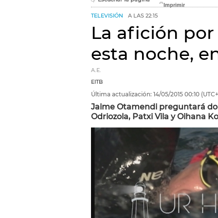
TELEVISIÓN
A LAS 22:15
La afición por
esta noche, en
A.E.
EITB
Última actualización:
14/05/2015
00:10
(UTC+
Jaime Otamendi preguntará donde
Odriozola, Patxi Vila y Oihana Ko