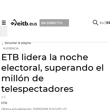
☰
EU
E
EN DIRECTO
Escuchar la página
AUDIENCIA
ETB lidera la noche
electoral, superando el
millón de
telespectadores
A.E.
EITB
Última actualización:
25/05/2015
12:11
(UTC+2)