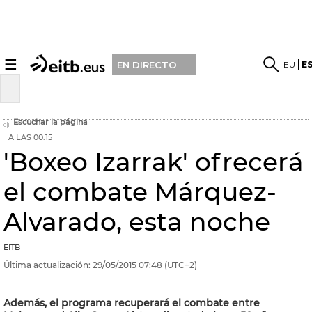
☰
EU
E
EN DIRECTO
Escuchar la página
A LAS 00:15
'Boxeo Izarrak' ofrecerá
el combate Márquez-
Alvarado, esta noche
EITB
Última actualización:
29/05/2015
07:48
(UTC+2)
Además, el programa recuperará el combate entre