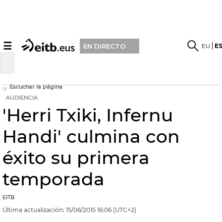
☰
EU
E
EN DIRECTO
Escuchar la página
AUDIENCIA
'Herri Txiki, Infernu
Handi' culmina con
éxito su primera
temporada
EITB
Última actualización:
15/06/2015
16:06
(UTC+2)