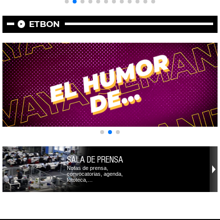
ETBON
SALA DE PRENSA
Notas de prensa,
convocatorias, agenda,
fototeca,…