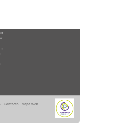
ter
ok
am
m
e
a
-
Contacto
-
Mapa Web