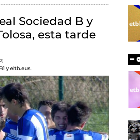
al Sociedad B y
olosa, esta tarde
2)
B1 y eitb.eus.