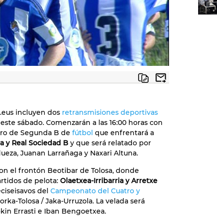
b.eus incluyen dos
retransmisiones deportivas
este sábado. Comenzarán a las 16:00 horas con
tro de Segunda B de
fútbol
que enfrentará a
a y Real Sociedad B
y que será relatado por
ueza, Juanan Larrañaga y Naxari Altuna.
on el frontón Beotibar de Tolosa, donde
artidos de pelota:
Olaetxea-Irribarria y Arretxe
eciseisavos del
Campeonato del Cuatro y
orka-Tolosa / Jaka-Urruzola. La velada será
kin Errasti e Iban Bengoetxea.