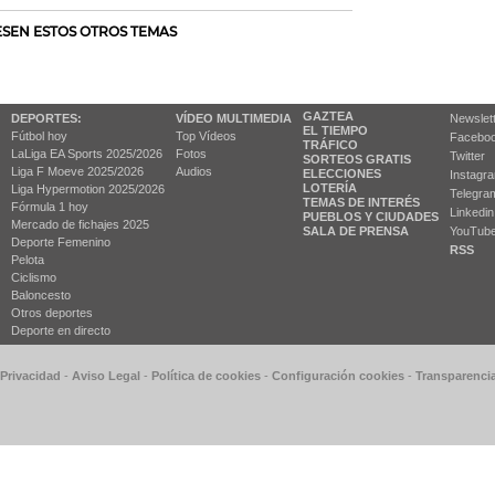
RESEN ESTOS OTROS TEMAS
GAZTEA
DEPORTES:
VÍDEO MULTIMEDIA
Newslet
EL TIEMPO
Fútbol hoy
Top Vídeos
Facebo
TRÁFICO
LaLiga EA Sports 2025/2026
Fotos
Twitter
SORTEOS GRATIS
Liga F Moeve 2025/2026
Audios
ELECCIONES
Instagr
LOTERÍA
Liga Hypermotion 2025/2026
Telegra
TEMAS DE INTERÉS
Fórmula 1 hoy
Linkedin
PUEBLOS Y CIUDADES
Mercado de fichajes 2025
SALA DE PRENSA
YouTub
Deporte Femenino
RSS
Pelota
Ciclismo
Baloncesto
Otros deportes
Deporte en directo
 Privacidad
-
Aviso Legal
-
Política de cookies
-
Configuración cookies
-
Transparenci