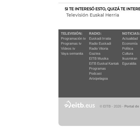
SI TE INTERESÓ ESTO, QUIZÁ TE INTE
Televisión Euskal Herria
TELEVISIÓN:
RADIO:
NOTICIAS:
Programación tv
Euskadi Irratia
Actualidad
Programas tv
Radio Euskadi
Economía
Vídeos tv
Radio Vitoria
Política
Vaya semanita
Gaztea
Cultura
EITB Musika
Ikusmiran
EiTB Euskal Kantak
Eguraldia
Programas
Podcast
Artxipelagoa
© EITB - 2026
-
Portal de