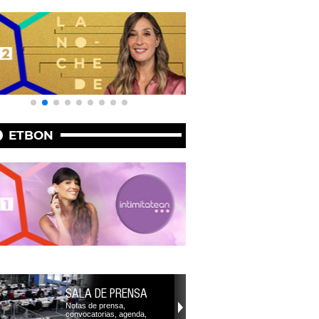
ETBON
SALA DE PRENSA
Notas de prensa,
convocatorias, agenda,