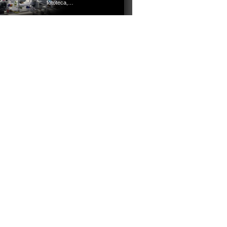
fototeca,…