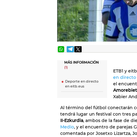
MÁS INFORMACIÓN
(1)
ETB1 y eit
en directo
Deporte en directo
el encuen
en eitb.eus
Amorebiet
Xabier And
Al término del fútbol conectarán c
tendrá lugar un festival con tres p
II-Ezkurdia
, ambos de la fase de di
Medio
, y el encuentro de parejas G
comentada por Josetxo Lizartza, Jo