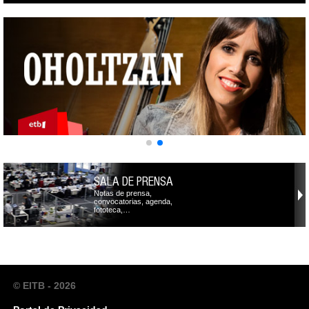
SALA DE PRENSA
Notas de prensa,
convocatorias, agenda,
fototeca,…
© EITB - 2026