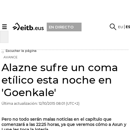
☰
EU
E
EN DIRECTO
Escuchar la página
AVANCE
Alazne sufre un coma
etílico esta noche en
'Goenkale'
Última actualización:
12/10/2015
08:01
(UTC+2)
Pero no todo serán malas noticias en el capítulo que
comenzará a las 22:25 horas, ya que veremos cómo a Axun y
Lupe les toca la lotería.