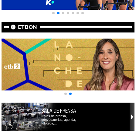
ETBON
SALA DE PRENSA
Notas de prensa,
convocatorias, agenda,
fototeca,…