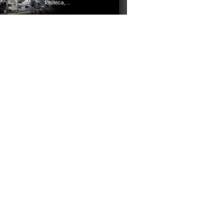
fototeca,…