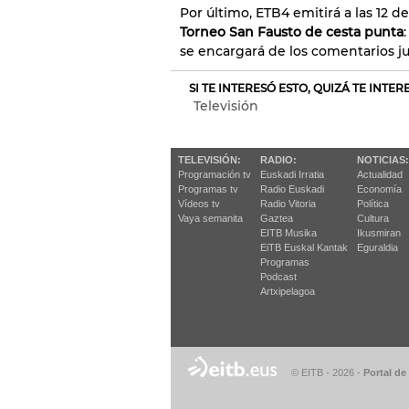
Por último, ETB4 emitirá a las 12 d
Torneo San Fausto de cesta punta
se encargará de los comentarios ju
SI TE INTERESÓ ESTO, QUIZÁ TE INTE
Televisión
TELEVISIÓN:
RADIO:
NOTICIAS:
Programación tv
Euskadi Irratia
Actualidad
Programas tv
Radio Euskadi
Economía
Vídeos tv
Radio Vitoria
Política
Vaya semanita
Gaztea
Cultura
EITB Musika
Ikusmiran
EiTB Euskal Kantak
Eguraldia
Programas
Podcast
Artxipelagoa
© EITB - 2026
-
Portal de