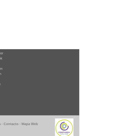
ter
ok
am
m
e
a
-
Contacto
-
Mapa Web