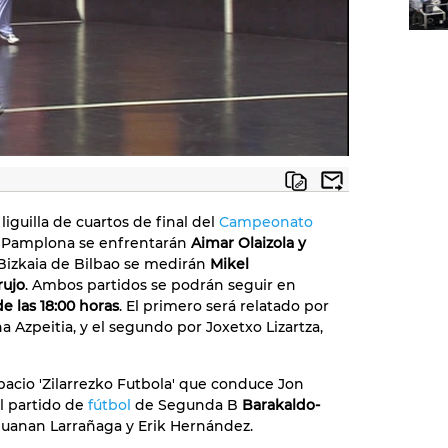
liguilla de cuartos de final del
Campeonato
de Pamplona se enfrentarán
Aimar Olaizola y
 Bizkaia de Bilbao se medirán
Mikel
rujo
. Ambos partidos se podrán seguir en
de las 18:00 horas
. El primero será relatado por
na Azpeitia, y el segundo por Joxetxo Lizartza,
espacio 'Zilarrezko Futbola' que conduce Jon
el partido de
fútbol
de Segunda B
Barakaldo-
 Juanan Larrañaga y Erik Hernández.