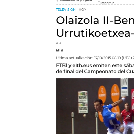
TELEVISIÓN
HOY
Olaizola II-Be
Urrutikoetxea-
A.A.
EITB
Última actualización:
17/10/2015
08:19
(UTC+2
ETB1 y eitb.eus emiten este sába
de final del Campeonato del Cu