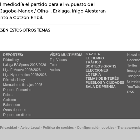
el mediodía el partido para el ¾ puesto del
: Jagoba-Manex / Olha-I. Erkiaga. Iñigo Aiestaran
nto a Gotzon Enbil.
RESEN ESTOS OTROS TEMAS
GAZTEA
DEPORTES:
VÍDEO MULTIMEDIA
Newslet
EL TIEMPO
Fútbol hoy
Top Vídeos
Facebo
TRÁFICO
LaLiga EA Sports 2025/2026
Fotos
Twitter
SORTEOS GRATIS
Liga F Moeve 2025/2026
Audios
ELECCIONES
Instagr
LOTERÍA
Liga Hypermotion 2025/2026
Telegra
TEMAS DE INTERÉS
Fórmula 1 hoy
Linkedin
PUEBLOS Y CIUDADES
Mercado de fichajes 2025
SALA DE PRENSA
YouTub
Deporte Femenino
RSS
Pelota
Ciclismo
Baloncesto
Otros deportes
Deporte en directo
 Privacidad
-
Aviso Legal
-
Política de cookies
-
Configuración cookies
-
Transparenci