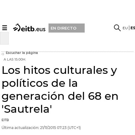
☰
EU
E
EN DIRECTO
Escuchar la página
A LAS 15:00H.
Los hitos culturales y
políticos de la
generación del 68 en
'Sautrela'
EITB
Última actualización:
21/11/2015
07:23
(UTC+1)