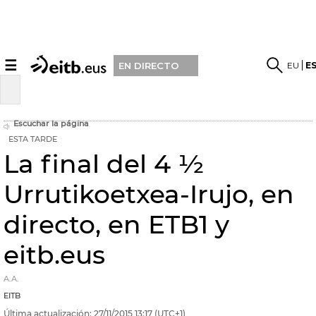
☰
EU
E
EN DIRECTO
Escuchar la página
ESTA TARDE
La final del 4 ½
Urrutikoetxea-Irujo, en
directo, en ETB1 y
eitb.eus
A.A.
EITB
Última actualización:
27/11/2015
13:17
(UTC+1)