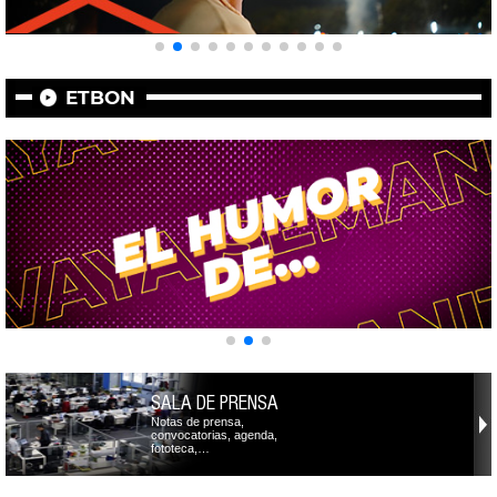
ETBON
SALA DE PRENSA
Notas de prensa,
convocatorias, agenda,
fototeca,…