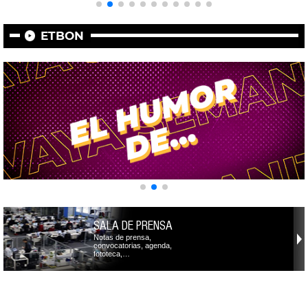
ETBON
SALA DE PRENSA
Notas de prensa,
convocatorias, agenda,
fototeca,…