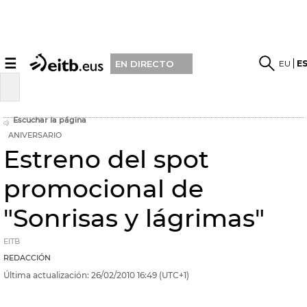
☰
EU
E
EN DIRECTO
Escuchar la página
ANIVERSARIO
Estreno del spot
promocional de
"Sonrisas y lágrimas"
EITB
REDACCIÓN
Última actualización:
26/02/2010
16:49
(UTC+1)