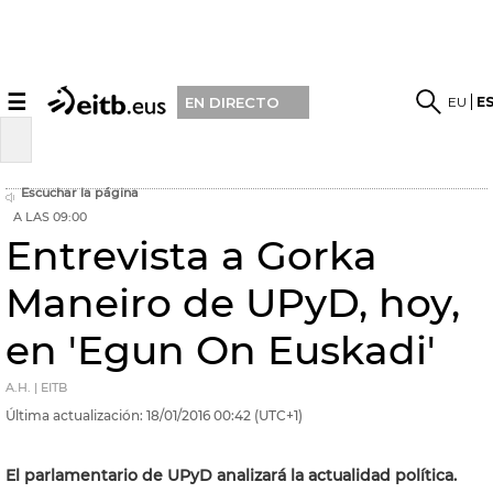
☰
EU
E
EN DIRECTO
Escuchar la página
A LAS 09:00
Entrevista a Gorka
Maneiro de UPyD, hoy,
en 'Egun On Euskadi'
A.H. | EITB
Última actualización:
18/01/2016
00:42
(UTC+1)
El parlamentario de UPyD analizará la actualidad política.