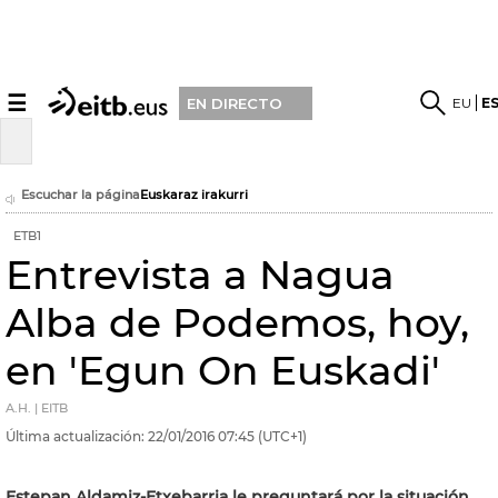
☰
EU
E
EN DIRECTO
Escuchar la página
Euskaraz irakurri
ETB1
Entrevista a Nagua
Alba de Podemos, hoy,
en 'Egun On Euskadi'
A.H. | EITB
Última actualización:
22/01/2016
07:45
(UTC+1)
Estepan Aldamiz-Etxebarria le preguntará por la situación