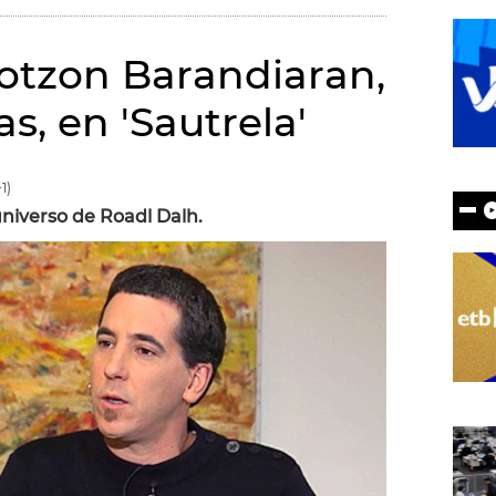
Gotzon Barandiaran,
as, en 'Sautrela'
1)
universo de Roadl Dalh.