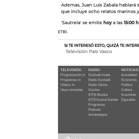
Ademas, Juan Luis Zabala hablará s
que incluye ocho relatos marinos y 
'Sautrela' se emite
hoy
a las
15:00 
ETB1.
SI TE INTERESÓ ESTO, QUIZÁ TE INTE
Televisión País Vasco
TELEVISIÓN:
RADIO:
NOTICIAS:
Programación tv
Euskadi Irratia
Actualidad
Programas tv
Radio Euskadi
Economía
Vídeos tv
Radio Vitoria
Política
Vaya semanita
Gaztea
Cultura
EITB Musika
Ikusmiran
EiTB Euskal Kantak
Eguraldia
Programas
Podcast
Artxipelagoa