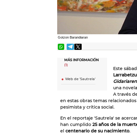
Gotzon Barandiaran
MÁS INFORMACIÓN
(1)
Este sába
Larrabetzu
Web de 'Sautrela'
Gidariaren
una novela
A través d
en estas obras temas relacionados
pesimista y crítica social.
En el reportaje 'Sautrela' se acerc
han cumplido
25 años de la muerte
el
centenario de su nacimiento
.