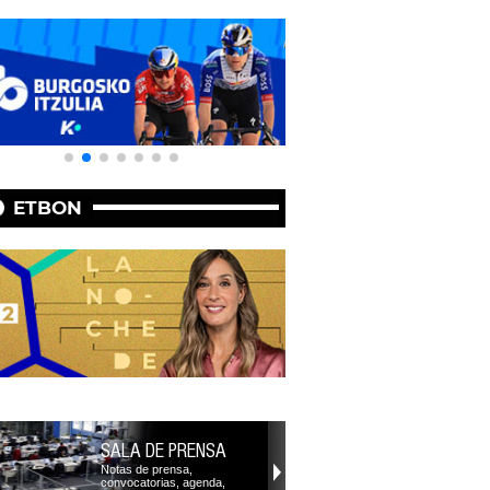
ETBON
SALA DE PRENSA
Notas de prensa,
convocatorias, agenda,