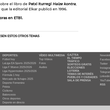
obre el libro de
Patxi Iturregi
Haize kontra
,
que la editorial Elkar publicó en 1996.
horas en ETB1.
RESEN ESTOS OTROS TEMAS
GAZTEA
DEPORTES:
VÍDEO MULTIMEDIA
Newslet
EL TIEMPO
Fútbol hoy
Top Vídeos
Facebo
TRÁFICO
LaLiga EA Sports 2025/2026
Fotos
Twitter
SORTEOS GRATIS
Liga F Moeve 2025/2026
Audios
ELECCIONES
Instagr
LOTERÍA
Liga Hypermotion 2025/2026
Telegra
TEMAS DE INTERÉS
Fórmula 1 hoy
Linkedin
PUEBLOS Y CIUDADES
Mercado de fichajes 2025
SALA DE PRENSA
YouTub
Deporte Femenino
RSS
Pelota
Ciclismo
Baloncesto
Otros deportes
Deporte en directo