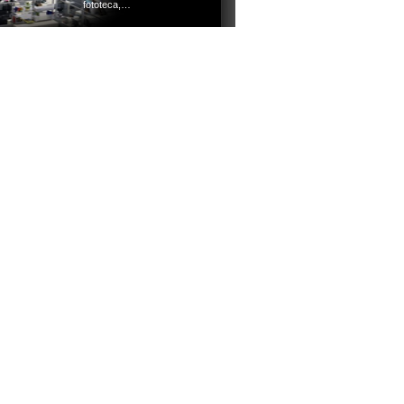
fototeca,…