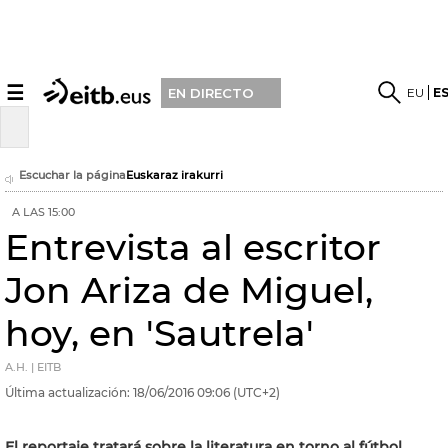
☰
EU
E
EN DIRECTO
Escuchar la página
Euskaraz irakurri
A LAS 15:00
Entrevista al escritor
Jon Ariza de Miguel,
hoy, en 'Sautrela'
A.H. | EITB
Última actualización:
18/06/2016
09:06
(UTC+2)
El reportaje tratará sobre la literatura en torno al fútbol.