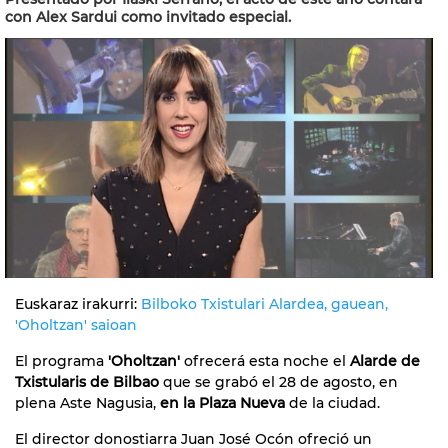
con Alex Sardui como invitado especial.
Euskaraz irakurri:
Bilboko Txistulari Alardea, gauean,
'Oholtzan' saioan
El programa
'Oholtzan'
ofrecerá esta noche el
Alarde de
Txistularis de Bilbao
que se grabó el 28 de agosto, en
plena Aste Nagusia,
en la Plaza Nueva
de la ciudad.
El director donostiarra Juan José Ocón ofreció un