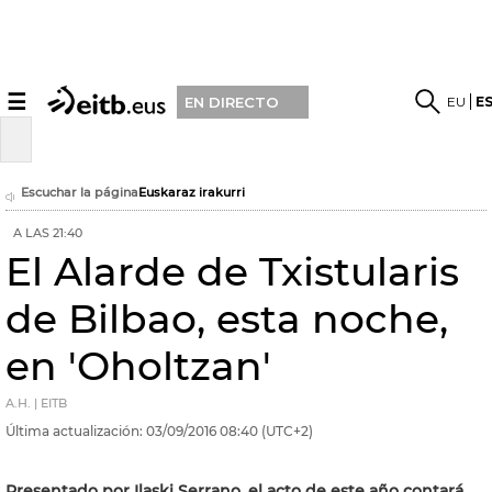
☰
EU
E
EN DIRECTO
Escuchar la página
Euskaraz irakurri
A LAS 21:40
El Alarde de Txistularis
de Bilbao, esta noche,
en 'Oholtzan'
A.H. | EITB
Última actualización:
03/09/2016
08:40
(UTC+2)
Presentado por Ilaski Serrano, el acto de este año contará