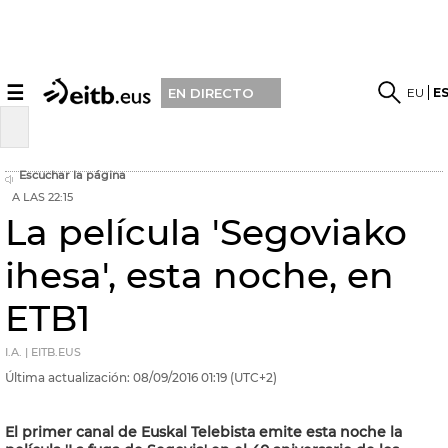
☰
EU
E
EN DIRECTO
Escuchar la página
A LAS 22:15
La película 'Segoviako
ihesa', esta noche, en
ETB1
I.A. | EITB.EUS
Última actualización:
08/09/2016
01:19
(UTC+2)
El primer canal de Euskal Telebista emite esta noche la