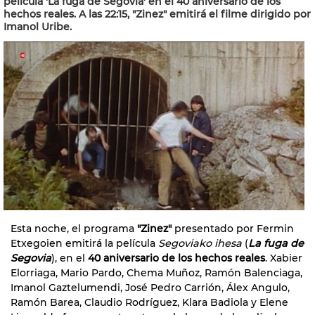
película 'La fuga de Segovia' en el 40 aniversario de los
hechos reales. A las 22:15, "Zinez" emitirá el filme dirigido por
Imanol Uribe.
Esta noche, el programa
"Zinez"
presentado por Fermin
Etxegoien emitirá la película
Segoviako ihesa
(
La fuga de
Segovia
), en el
40 aniversario de los hechos reales
. Xabier
Elorriaga, Mario Pardo, Chema Muñoz, Ramón Balenciaga,
Imanol Gaztelumendi, José Pedro Carrión, Álex Angulo,
Ramón Barea, Claudio Rodríguez, Klara Badiola y Elene