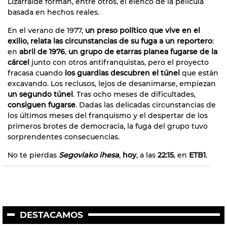
Lizarralde forman, entre otros, el elenco de la película
basada en hechos reales.
En el verano de 1977,
un preso político que vive en el
exilio, relata las circunstancias de su fuga a un reportero
:
en
abril de 1976
,
un grupo de etarras planea fugarse de la
cárcel
junto con otros antifranquistas, pero el proyecto
fracasa cuando
los guardias descubren el túnel
que están
excavando. Los reclusos, lejos de desanimarse, empiezan
un segundo túnel
. Tras ocho meses de dificultades,
consiguen fugarse
. Dadas las delicadas circunstancias de
los últimos meses del franquismo y el despertar de los
primeros brotes de democracia, la fuga del grupo tuvo
sorprendentes consecuencias.
No te pierdas
Segoviako ihesa
,
hoy
, a las
22:15
, en
ETB1
.
DESTACAMOS