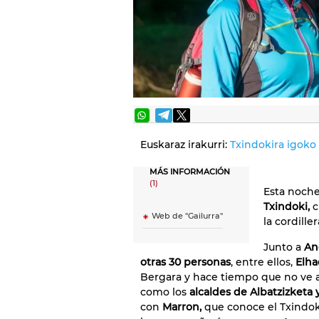
Euskaraz irakurri:
Txindokira igoko 
MÁS INFORMACIÓN
(1)
Esta noch
Txindoki,
c
Web de "Gailurra"
la cordiller
Junto a
An
otras 30 personas
, entre ellos,
Elha
Bergara y hace tiempo que no ve a 
como los
alcaldes de Albatzizketa 
con
Marron,
que conoce el Txindoki