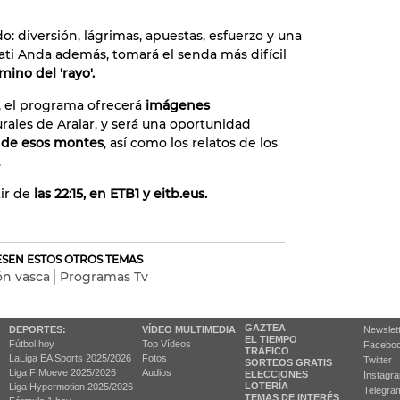
o: diversión, lágrimas, apuestas, esfuerzo y una
 Irati Anda además, tomará el senda más difícil
mino del 'rayo'.
r, el programa ofrecerá
imágenes
rales de Aralar, y será una oportunidad
a de esos montes
, así como los relatos de los
.
tir de
las 22:15, en ETB1 y eitb.eus.
RESEN ESTOS OTROS TEMAS
ón vasca
Programas Tv
GAZTEA
DEPORTES:
VÍDEO MULTIMEDIA
Newslet
EL TIEMPO
Fútbol hoy
Top Vídeos
Facebo
TRÁFICO
LaLiga EA Sports 2025/2026
Fotos
Twitter
SORTEOS GRATIS
Liga F Moeve 2025/2026
Audios
ELECCIONES
Instagr
LOTERÍA
Liga Hypermotion 2025/2026
Telegra
TEMAS DE INTERÉS