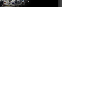
fototeca,…