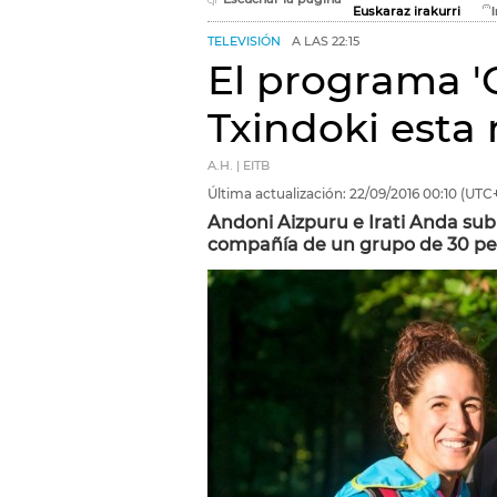
Euskaraz irakurri
TELEVISIÓN
A LAS 22:15
El programa 'G
Txindoki esta
A.H. | EITB
Última actualización:
22/09/2016
00:10
(UTC+
Andoni Aizpuru e Irati Anda sub
compañía de un grupo de 30 pe