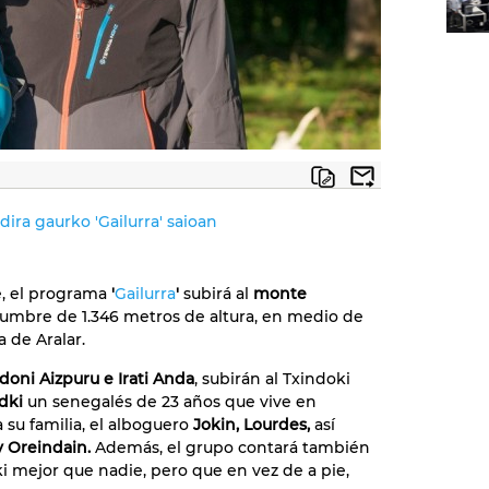
dira gaurko 'Gailurra' saioan
e, el programa
'
Gailurra
'
subirá al
monte
umbre de 1.346 metros de altura, en medio de
a de Aralar.
doni Aizpuru e Irati Anda
, subirán al Txindoki
dki
un senegalés de 23 años que vive en
su familia, el alboguero
Jokin, Lourdes,
así
y Oreindain.
Además, el grupo contará también
 mejor que nadie, pero que en vez de a pie,