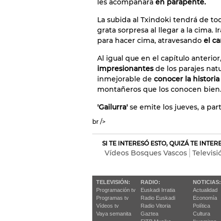
les acompañará
en parapente.
La subida al Txindoki tendrá de tod
grata sorpresa al llegar a la cima.
para hacer cima, atravesando
el ca
Al igual que en el capítulo anterio
impresionantes
de los parajes natu
inmejorable de
conocer la histori
montañeros que los conocen bien
'Gailurra'
se emite los jueves, a par
br />
SI TE INTERESÓ ESTO, QUIZÁ TE INTE
Vídeos Bosques Vascos
Televisi
TELEVISIÓN:
RADIO:
NOTICIAS:
Programación tv
Euskadi Irratia
Actualidad
Programas tv
Radio Euskadi
Economía
Vídeos tv
Radio Vitoria
Política
Vaya semanita
Gaztea
Cultura