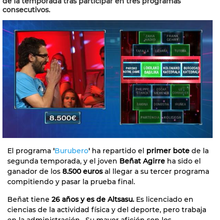
de la temporada tras participar en tres programas
consecutivos.
El programa
'
Burubero
'
ha repartido el
primer bote
de la
segunda temporada, y el joven
Beñat Agirre
ha sido el
ganador de los
8.500 euros
al llegar a su tercer programa
compitiendo y pasar la prueba final.
Beñat tiene
26 años y es de Altsasu.
Es licenciado en
ciencias de la actividad física y del deporte, pero trabaja
en la administración. Su mayor afición son los