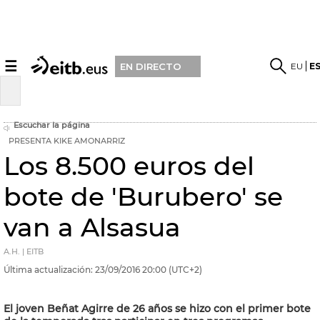
☰
EU
E
EN DIRECTO
Escuchar la página
PRESENTA KIKE AMONARRIZ
Los 8.500 euros del
bote de 'Burubero' se
van a Alsasua
A.H. | EITB
Última actualización:
23/09/2016
20:00
(UTC+2)
El joven Beñat Agirre de 26 años se hizo con el primer bote