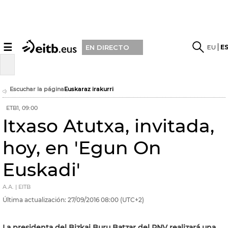
☰
EU
E
EN DIRECTO
Escuchar la página
Euskaraz irakurri
ETB1, 09:00
Itxaso Atutxa, invitada,
hoy, en 'Egun On
Euskadi'
A.A. | EITB
Última actualización:
27/09/2016
08:00
(UTC+2)
La presidenta del Bizkai Buru Batzar del PNV realizará una