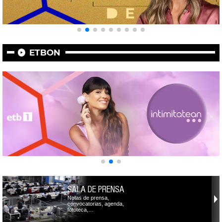
ETBON
SALA DE PRENSA
Notas de prensa,
convocatorias, agenda,
fototeca,…