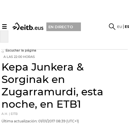
☰
EU
E
EN DIRECTO
Escuchar la página
A LAS 22:00 HORAS
Kepa Junkera &
Sorginak en
Zugarramurdi, esta
noche, en ETB1
A.H. | EITB
Última actualización:
01/01/2017
08:39
(UTC+1)